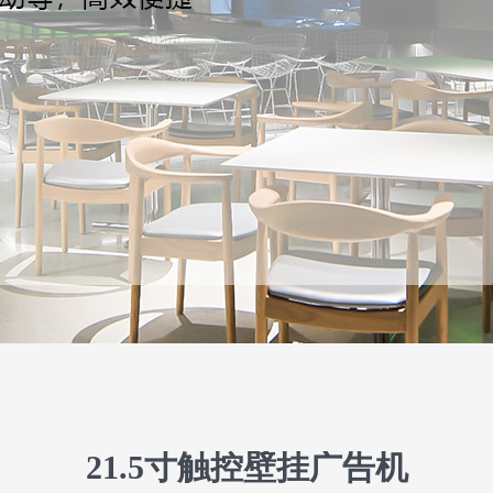
21.5寸触控壁挂广告机